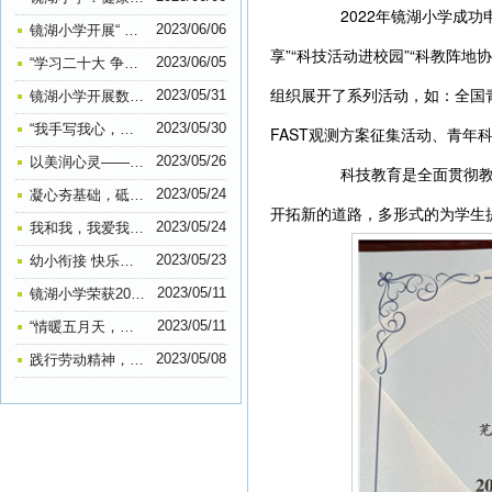
2022年镜湖小学成功申
2023/06/06
镜湖小学开展“ 扫黄打非”进课堂宣传活动
享”“科技活动进校园”“科教阵地
2023/06/05
“学习二十大 争做好队员”——镜湖小学2022级第一批少先队员入队仪式系列报道
组织展开了系列活动，如：全国
2023/05/31
镜湖小学开展数学素养大赛主题活动
2023/05/30
“我手写我心，我笔抒我情”——镜湖小学五六年级作文比赛
FAST观测方案征集活动、青年
2023/05/26
以美润心灵——镜湖小学心理健康教育手抄报比赛
科技教育是全面贯彻教育
2023/05/24
凝心夯基础，砥砺共前行——镜湖小学教育集团行管人员工作会议
开拓新的道路，多形式的为学生
2023/05/24
我和我，我爱我—— 镜湖小学开展“5.25”（我爱我）心理健康班会活动
2023/05/23
幼小衔接 快乐起航——镜湖小学开展幼小衔接活动
2023/05/11
镜湖小学荣获2022年全国“‘科创筑梦’助力‘双减’科普行动”优秀单位
2023/05/11
“情暖五月天，告白母亲节”——记镜湖小学206中队感恩母爱主题活动
2023/05/08
践行劳动精神，弘扬传统美德——镜湖小学205中队开展劳动实践活动