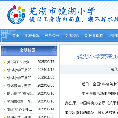
首页
学校概况
校务公开
文明校园
新教育课程
理想
平安校园
文明校园
镜湖小学荣获20
2025/02/17
第2周工作计划
录入
2024/11/12
镜湖小学开展2024年退休教师祝寿活动
2023/11/09
镜湖小学开展2023年教师户外徒步活动
近日，全国“‘科创筑梦’
2023/09/08
引燃微光，照亮前路，教师节前夕探望叶连平老师—镜湖小学306班思想道德建设活动
本次评选活动由中国科协
2023/06/16
助力识字 “典”燃梦想——镜湖小学举行一、二年级查字典比赛
2023/06/16
芜湖市镜湖小学荣获一项“全国示范学校”称号
办公厅、中国科协办公厅《关于
2023/06/14
“践行初心明师德 担当使命正师风” ——芜湖市镜湖小学教师师德师风主题教育学习活动
出突出贡献的单位，推动科技创
2023/06/06
镜湖小学：健康口腔进校园 助力成长暖民心