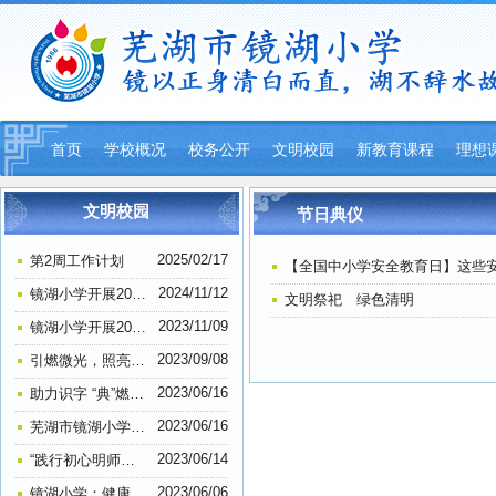
首页
学校概况
校务公开
文明校园
新教育课程
理想
平安校园
文明校园
节日典仪
2025/02/17
第2周工作计划
【全国中小学安全教育日】这些
2024/11/12
镜湖小学开展2024年退休教师祝寿活动
文明祭祀 绿色清明
2023/11/09
镜湖小学开展2023年教师户外徒步活动
2023/09/08
引燃微光，照亮前路，教师节前夕探望叶连平老师—镜湖小学306班思想道德建设活动
2023/06/16
助力识字 “典”燃梦想——镜湖小学举行一、二年级查字典比赛
2023/06/16
芜湖市镜湖小学荣获一项“全国示范学校”称号
2023/06/14
“践行初心明师德 担当使命正师风” ——芜湖市镜湖小学教师师德师风主题教育学习活动
2023/06/06
镜湖小学：健康口腔进校园 助力成长暖民心