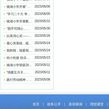
2023/06/06
镜湖小学开展“ 扫黄打非”进课堂宣传活动
2023/06/05
“学习二十大 争做好队员”——镜湖小学2022级第一批少先队员入队仪式系列报道
2023/05/31
镜湖小学开展数学素养大赛主题活动
2023/05/30
“我手写我心，我笔抒我情”——镜湖小学五六年级作文比赛
2023/05/26
以美润心灵——镜湖小学心理健康教育手抄报比赛
2023/05/24
凝心夯基础，砥砺共前行——镜湖小学教育集团行管人员工作会议
2023/05/24
我和我，我爱我—— 镜湖小学开展“5.25”（我爱我）心理健康班会活动
2023/05/23
幼小衔接 快乐起航——镜湖小学开展幼小衔接活动
2023/05/11
镜湖小学荣获2022年全国“‘科创筑梦’助力‘双减’科普行动”优秀单位
2023/05/11
“情暖五月天，告白母亲节”——记镜湖小学206中队感恩母爱主题活动
2023/05/08
践行劳动精神，弘扬传统美德——镜湖小学205中队开展劳动实践活动
首页
|
校务公开
|
真容镜湖
|
理想课堂
|