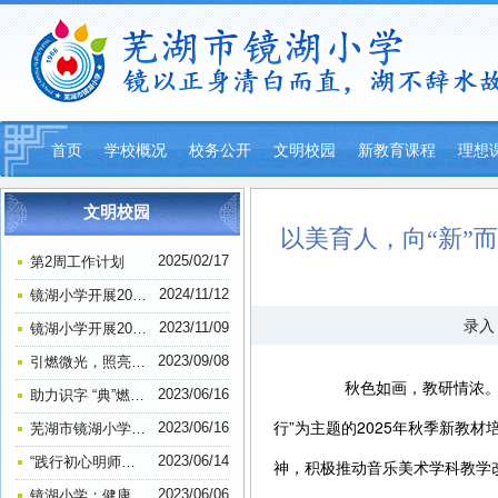
首页
学校概况
校务公开
文明校园
新教育课程
理想
平安校园
文明校园
以美育人，向“新”
2025/02/17
第2周工作计划
2024/11/12
镜湖小学开展2024年退休教师祝寿活动
录入：
2023/11/09
镜湖小学开展2023年教师户外徒步活动
2023/09/08
引燃微光，照亮前路，教师节前夕探望叶连平老师—镜湖小学306班思想道德建设活动
秋色如画，教研情浓。1
2023/06/16
助力识字 “典”燃梦想——镜湖小学举行一、二年级查字典比赛
行”为主题的2025年秋季新教
2023/06/16
芜湖市镜湖小学荣获一项“全国示范学校”称号
2023/06/14
“践行初心明师德 担当使命正师风” ——芜湖市镜湖小学教师师德师风主题教育学习活动
神，积极推动音乐美术学科教学
2023/06/06
镜湖小学：健康口腔进校园 助力成长暖民心