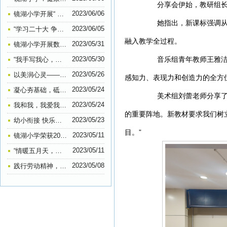
分享会伊始，教研组长潘
2023/06/06
镜湖小学开展“ 扫黄打非”进课堂宣传活动
她指出，新课标强调从知
2023/06/05
“学习二十大 争做好队员”——镜湖小学2022级第一批少先队员入队仪式系列报道
融入教学全过程。
2023/05/31
镜湖小学开展数学素养大赛主题活动
音乐组青年教师王雅洁老
2023/05/30
“我手写我心，我笔抒我情”——镜湖小学五六年级作文比赛
2023/05/26
以美润心灵——镜湖小学心理健康教育手抄报比赛
感知力、表现力和创造力的全方
2023/05/24
凝心夯基础，砥砺共前行——镜湖小学教育集团行管人员工作会议
美术组刘蕾老师分享了参
2023/05/24
我和我，我爱我—— 镜湖小学开展“5.25”（我爱我）心理健康班会活动
的重要阵地。新教材要求我们树
2023/05/23
幼小衔接 快乐起航——镜湖小学开展幼小衔接活动
目。”
2023/05/11
镜湖小学荣获2022年全国“‘科创筑梦’助力‘双减’科普行动”优秀单位
2023/05/11
“情暖五月天，告白母亲节”——记镜湖小学206中队感恩母爱主题活动
2023/05/08
践行劳动精神，弘扬传统美德——镜湖小学205中队开展劳动实践活动