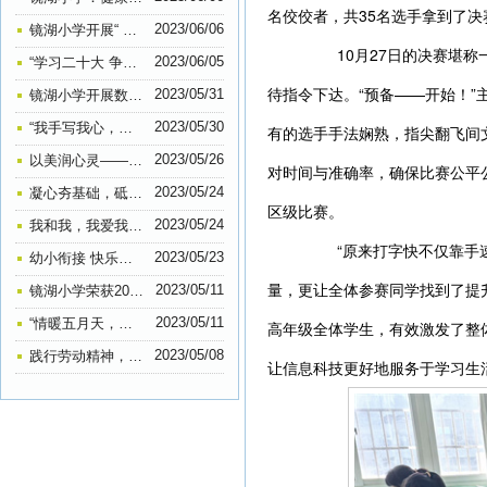
名佼佼者，共35名选手拿到了决
2023/06/06
镜湖小学开展“ 扫黄打非”进课堂宣传活动
10月27日的决赛堪称一
2023/06/05
“学习二十大 争做好队员”——镜湖小学2022级第一批少先队员入队仪式系列报道
待指令下达。“预备——开始！
2023/05/31
镜湖小学开展数学素养大赛主题活动
2023/05/30
“我手写我心，我笔抒我情”——镜湖小学五六年级作文比赛
有的选手手法娴熟，指尖翻飞间
2023/05/26
以美润心灵——镜湖小学心理健康教育手抄报比赛
对时间与准确率，确保比赛公平
2023/05/24
凝心夯基础，砥砺共前行——镜湖小学教育集团行管人员工作会议
区级比赛。
2023/05/24
我和我，我爱我—— 镜湖小学开展“5.25”（我爱我）心理健康班会活动
“原来打字快不仅靠手速
2023/05/23
幼小衔接 快乐起航——镜湖小学开展幼小衔接活动
量，更让全体参赛同学找到了提
2023/05/11
镜湖小学荣获2022年全国“‘科创筑梦’助力‘双减’科普行动”优秀单位
2023/05/11
“情暖五月天，告白母亲节”——记镜湖小学206中队感恩母爱主题活动
高年级全体学生，有效激发了整
2023/05/08
践行劳动精神，弘扬传统美德——镜湖小学205中队开展劳动实践活动
让信息科技更好地服务于学习生