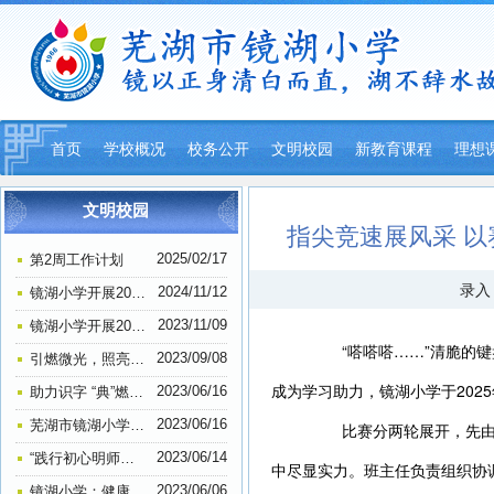
首页
学校概况
校务公开
文明校园
新教育课程
理想
平安校园
文明校园
指尖竞速展风采 以
2025/02/17
第2周工作计划
录入：
2024/11/12
镜湖小学开展2024年退休教师祝寿活动
2023/11/09
镜湖小学开展2023年教师户外徒步活动
“嗒嗒嗒……”清脆的键
2023/09/08
引燃微光，照亮前路，教师节前夕探望叶连平老师—镜湖小学306班思想道德建设活动
成为学习助力，镜湖小学于202
2023/06/16
助力识字 “典”燃梦想——镜湖小学举行一、二年级查字典比赛
2023/06/16
芜湖市镜湖小学荣获一项“全国示范学校”称号
比赛分两轮展开，先由各
2023/06/14
“践行初心明师德 担当使命正师风” ——芜湖市镜湖小学教师师德师风主题教育学习活动
中尽显实力。班主任负责组织协
2023/06/06
镜湖小学：健康口腔进校园 助力成长暖民心