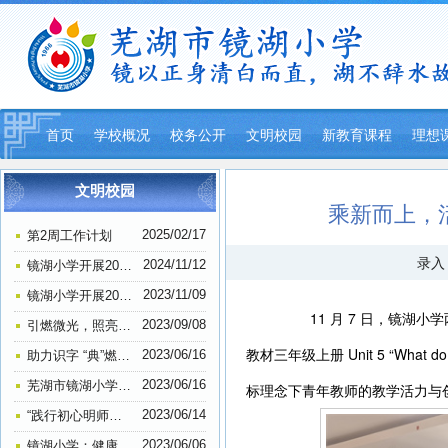
首页
学校概况
校务公开
文明校园
新教育课程
理想
平安校园
文明校园
乘新而上，
2025/02/17
第2周工作计划
录入：
2024/11/12
镜湖小学开展2024年退休教师祝寿活动
2023/11/09
镜湖小学开展2023年教师户外徒步活动
11 月 7 日，镜湖小
2023/09/08
引燃微光，照亮前路，教师节前夕探望叶连平老师—镜湖小学306班思想道德建设活动
教材三年级上册 Unit 5 “Wh
2023/06/16
助力识字 “典”燃梦想——镜湖小学举行一、二年级查字典比赛
2023/06/16
芜湖市镜湖小学荣获一项“全国示范学校”称号
标理念下青年教师的教学活力与
2023/06/14
“践行初心明师德 担当使命正师风” ——芜湖市镜湖小学教师师德师风主题教育学习活动
2023/06/06
镜湖小学：健康口腔进校园 助力成长暖民心