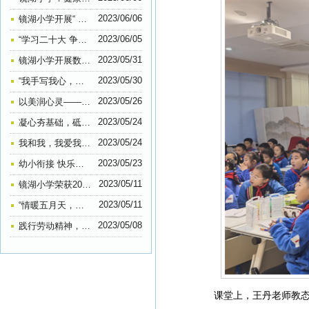
2023/06/06
镜湖小学开展“ 扫黄打非”进课堂宣传活动
2023/06/05
“学习二十大 争做好队员”——镜湖小学2022级第一批少先队员入队仪式系列报道
2023/05/31
镜湖小学开展数学素养大赛主题活动
2023/05/30
“我手写我心，我笔抒我情”——镜湖小学五六年级作文比赛
2023/05/26
以美润心灵——镜湖小学心理健康教育手抄报比赛
2023/05/24
凝心夯基础，砥砺共前行——镜湖小学教育集团行管人员工作会议
2023/05/24
我和我，我爱我—— 镜湖小学开展“5.25”（我爱我）心理健康班会活动
2023/05/23
幼小衔接 快乐起航——镜湖小学开展幼小衔接活动
2023/05/11
镜湖小学荣获2022年全国“‘科创筑梦’助力‘双减’科普行动”优秀单位
2023/05/11
“情暖五月天，告白母亲节”——记镜湖小学206中队感恩母爱主题活动
2023/05/08
践行劳动精神，弘扬传统美德——镜湖小学205中队开展劳动实践活动
课堂上，王丹老师教态自